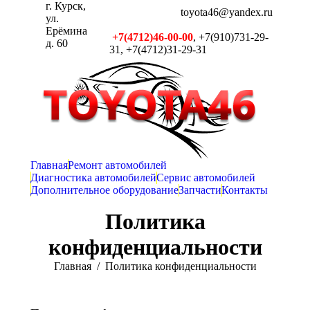
г. Курск,
toyota46@yandex.ru
ул.
Ерёмина
+7(4712)46-00-00
, +7(910)731-29-
д. 60
31, +7(4712)31-29-31
Главная
Ремонт автомобилей
Диагностика автомобилей
Сервис автомобилей
Дополнительное оборудование
Запчасти
Контакты
Политика
конфиденциальности
Вы здесь:
Главная
Политика конфиденциальности